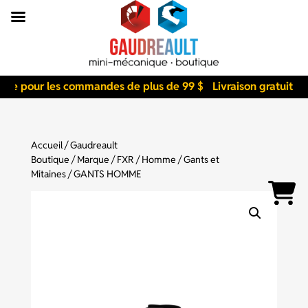
uite pour les commandes de plus de 99 $
Livraison gratuite 
Accueil
/
Gaudreault
Boutique
/
Marque
/
FXR
/
Homme
/
Gants et
Mitaines
/ GANTS HOMME