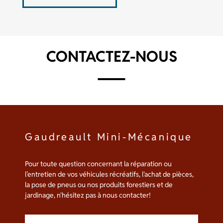
a
plusieurs
variations.
Les
options
CONTACTEZ-NOUS
peuvent
être
choisies
sur
la
page
du
produit
Gaudreault Mini-Mécanique
Pour toute question concernant la réparation ou
l’entretien de vos véhicules récréatifs, l'achat de pièces,
la pose de pneus ou nos produits forestiers et de
jardinage, n'hésitez pas à nous contacter!