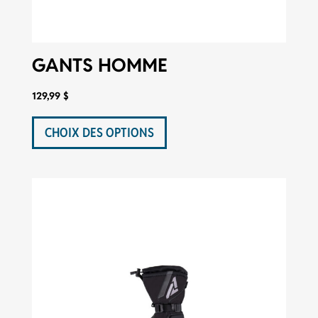
GANTS HOMME
129,99
$
Ce
produit
CHOIX DES OPTIONS
a
plusieurs
variations.
Les
options
peuvent
être
choisies
sur
la
page
du