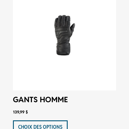
être
choisies
sur
la
page
du
produit
GANTS HOMME
139,99
$
Ce
produit
CHOIX DES OPTIONS