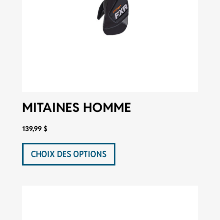
produit
MITAINES HOMME
139,99
$
Ce
produit
CHOIX DES OPTIONS
a
plusieurs
variations.
Les
options
peuvent