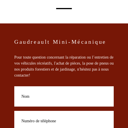
être
choisies
sur
la
page
du
produit
Gaudreault Mini-Mécanique
Pour toute question concernant la réparation ou l’entretien de
vos véhicules récréatifs, l'achat de pièces, la pose de pneus ou
nos produits forestiers et de jardinage, n'hésitez pas à nous
contacter!