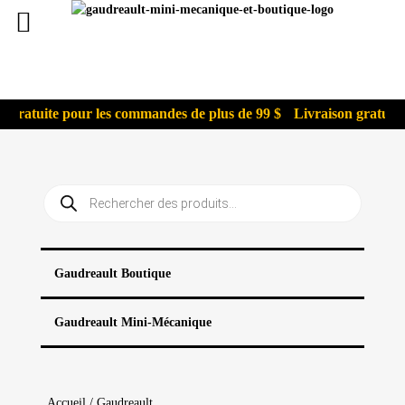
gratuite pour les commandes de plus de 99 $
Livraison gratuite 
Recherche
de
produits
Gaudreault Boutique
Gaudreault Mini-Mécanique
Accueil
/
Gaudreault