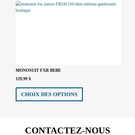
du
produit
MONOSUIT FXR BEBE
129,99
$
Ce
produit
CHOIX DES OPTIONS
a
plusieurs
variations.
Les
options
CONTACTEZ-NOUS
peuvent