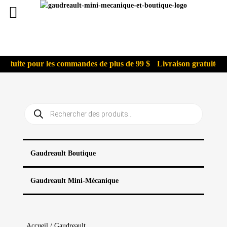
ratuite pour les commandes de plus de 99 $
Livraison gratuite po
Recherche
de
produits
Gaudreault Boutique
Gaudreault Mini-Mécanique
Accueil
/
Gaudreault