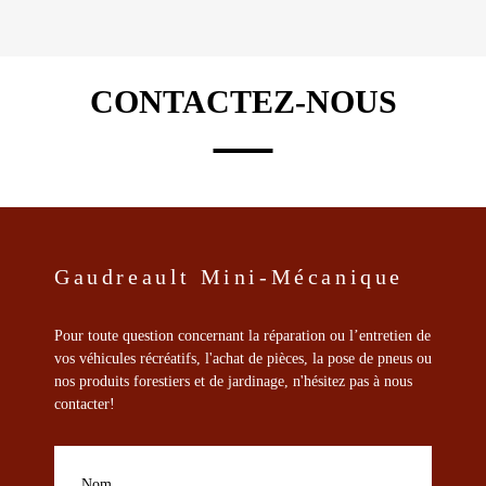
plusieurs
variations.
Les
options
CONTACTEZ-NOUS
peuvent
être
choisies
sur
la
page
du
produit
Gaudreault Mini-Mécanique
Pour toute question concernant la réparation ou l’entretien de
vos véhicules récréatifs, l'achat de pièces, la pose de pneus ou
nos produits forestiers et de jardinage, n'hésitez pas à nous
contacter!