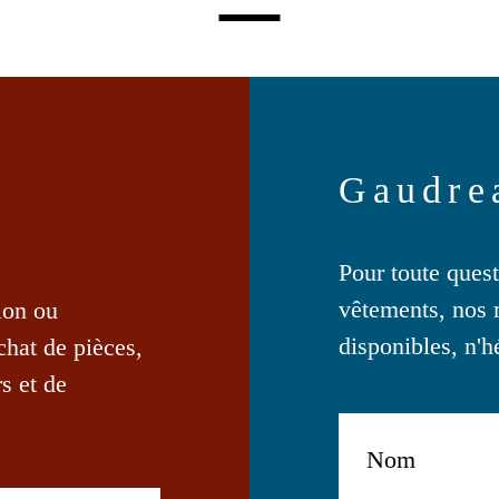
sur
la
page
du
produit
Gaudre
Pour toute ques
vêtements, nos 
ion ou
disponibles, n'h
achat de pièces,
s et de