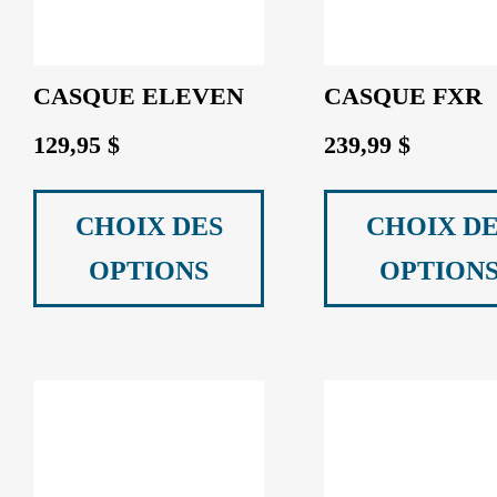
CASQUE ELEVEN
CASQUE FXR
129,95
$
239,99
$
Ce
produit
CHOIX DES
CHOIX DE
a
OPTIONS
OPTION
plusieurs
variations.
Les
options
peuvent
être