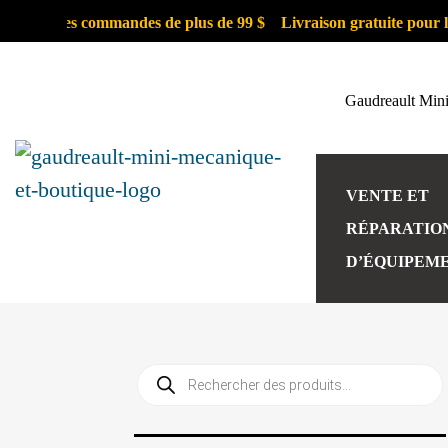
pour les commandes de plus de 99 $
Livraison gratuite pour les c
Gaudreault Min
VENTE ET
RÉPARATIO
D’ÉQUIPEM
Recherche
de
produits