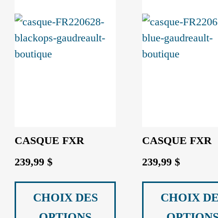
choisies
sur
la
page
du
produit
CASQUE FXR
CASQUE FXR
239,99
$
239,99
$
Ce
produit
CHOIX DES
CHOIX DE
a
OPTIONS
OPTION