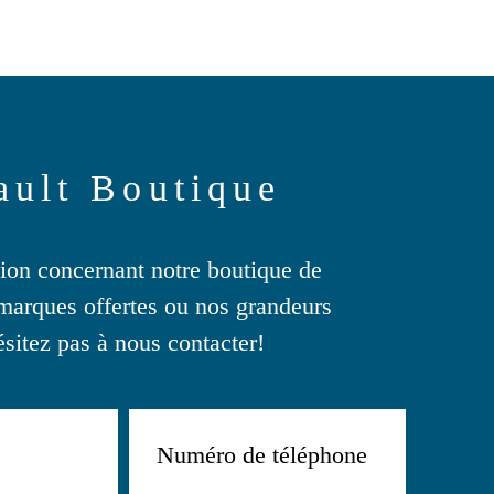
sur
la
page
du
produit
ault Boutique
tion concernant notre boutique de
marques offertes ou nos grandeurs
ésitez pas à nous contacter!