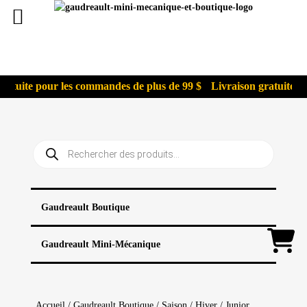
ratuite pour les commandes de plus de 99 $
Livraison gratuite po
Recherche
de
produits
Gaudreault Boutique
Gaudreault Mini-Mécanique
Accueil
/
Gaudreault Boutique
/
Saison
/
Hiver
/ Junior