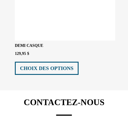
DEMI CASQUE
129,95
$
Ce
produit
CHOIX DES OPTIONS
a
plusieurs
variations.
Les
options
CONTACTEZ-NOUS
peuvent
être
choisies
sur
la