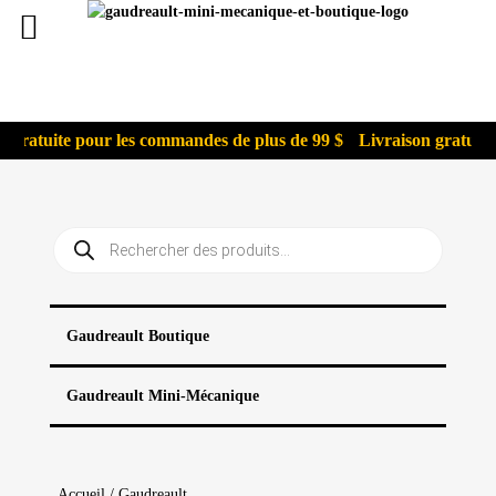
n gratuite pour les commandes de plus de 99 $
Livraison gratuite
Recherche
de
produits
Gaudreault Boutique
Gaudreault Mini-Mécanique
Accueil
/
Gaudreault