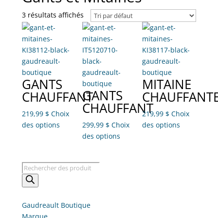
3 résultats affichés
GANTS
MITAINE
GANTS
CHAUFFANT
CHAUFFANT
CHAUFFANT
219,99
$
Choix
219,99
$
Choix
Ce
Ce
des options
299,99
$
Choix
des options
produit
Ce
produit
des options
a
produit
a
plusieurs
a
plusieurs
Recherche
variations.
plusieurs
variations.
de
Les
variations.
Les
produits
options
Les
options
peuvent
options
peuvent
Gaudreault Boutique
être
peuvent
être
Marque