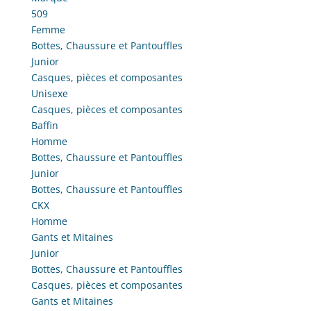
choisies
être
choisies
509
sur
choisies
sur
Femme
la
sur
la
Bottes, Chaussure et Pantouffles
page
la
page
Junior
du
page
du
Casques, pièces et composantes
produit
du
produit
Unisexe
produit
Casques, pièces et composantes
Baffin
Homme
Bottes, Chaussure et Pantouffles
Junior
Bottes, Chaussure et Pantouffles
CKX
Homme
Gants et Mitaines
Junior
Bottes, Chaussure et Pantouffles
Casques, pièces et composantes
Gants et Mitaines