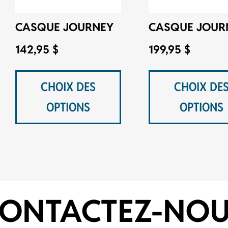
CASQUE JOURNEY
CASQUE JOUR
142,95
$
199,95
$
Ce
produit
CHOIX DES
CHOIX DE
a
OPTIONS
OPTIONS
plusieurs
variations.
Les
options
peuvent
ONTACTEZ-NO
être
choisies