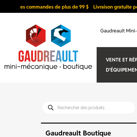
pour les commandes de plus de 99 $
Livraison gratuite pour 
Gaudreault Mini
VENTE ET RÉ
D’ÉQUIPEME
Recherche
de
produits
Gaudreault Boutique