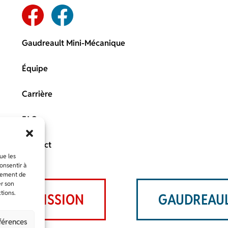
Gaudreault Mini-Mécanique
Équipe
Carrière
FAQ
Contact
ue les
onsentir à
rtement de
er son
tions.
E SOUMISSION
GAUDREAUL
éférences