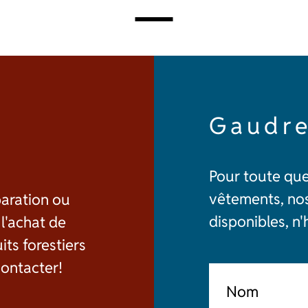
sur
la
page
du
produit
Gaudre
Pour toute que
vêtements, no
paration ou
disponibles, n
 l'achat de
ts forestiers
contacter!