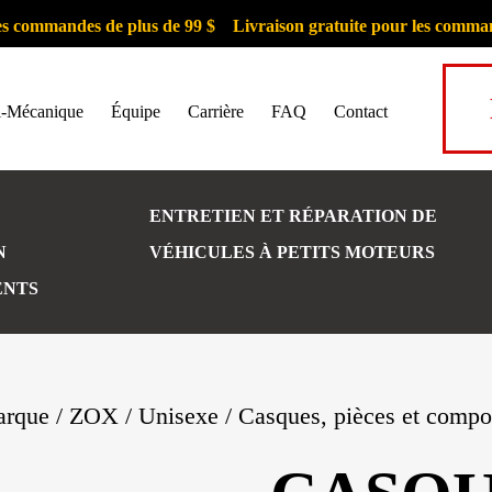
ommandes de plus de 99 $
Livraison gratuite pour les commandes d
i-Mécanique
Équipe
Carrière
FAQ
Contact
ENTRETIEN ET RÉPARATION DE
N
VÉHICULES À PETITS MOTEURS
ENTS
rque
/
ZOX
/
Unisexe
/
Casques, pièces et compo