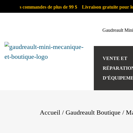
our les commandes de plus de 99 $
Livraison gratuite pour les c
Gaudreault Min
VENTE ET
RÉPARATIO
D’ÉQUIPEM
Accueil
/
Gaudreault Boutique
/
Ma