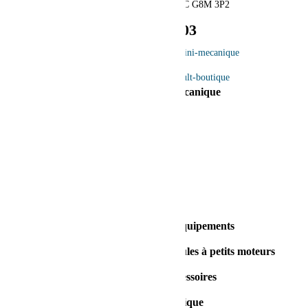
777, route 169, Albanel, QC G8M 3P2
418 276-5203
Gaudreault Mini-Mécanique
Équipe
Carrière
FAQ
Contact
Vente et réparation d’équipements
Entretien et réparation de véhicules à petits moteurs
Équipements et accessoires
Gaudreault Boutique