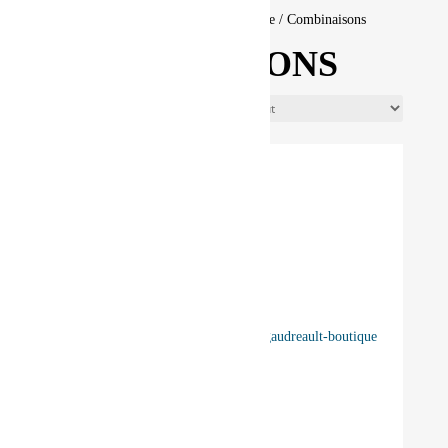
Boutique
/
Sport
/
Motoneige
/
Homme
/ Combinaisons
COMBINAISONS
Voici le seul résultat