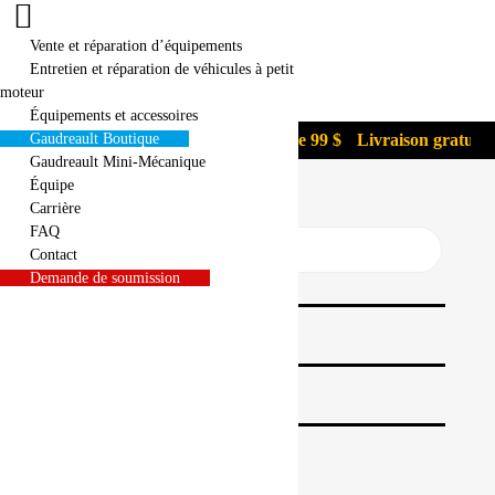
Vente et réparation d’équipements
Entretien et réparation de véhicules à petit
moteur
Équipements et accessoires
gratuite pour les commandes de plus de 99 $
Gaudreault Boutique
Livraison gratuite 
Gaudreault Mini-Mécanique
Équipe
Carrière
FAQ
Recherche
de
Contact
produits
Demande de soumission
Gaudreault Boutique
Gaudreault Mini-Mécanique
Accueil
/
Gaudreault