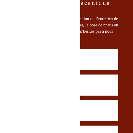
Gaudreault Mini-Mécanique
Pour toute question concernant la réparation ou l’entretien de
vos véhicules récréatifs, l'achat de pièces, la pose de pneus ou
nos produits forestiers et de jardinage, n'hésitez pas à nous
contacter!