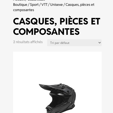
Boutique
/
Sport
/
VTT
/
Unisexe
/ Casques, pièces et
composantes
CASQUES, PIÈCES ET
COMPOSANTES
2 résultats affichés