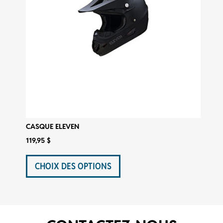
page
du
produit
CASQUE ELEVEN
119,95
$
Ce
produit
CHOIX DES OPTIONS
a
plusieurs
variations.
Les
options