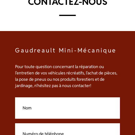
CONTACTEZ-NOUS
peuvent
être
choisies
sur
la
page
du
produit
Gaudreault Mini-Mécanique
Pour toute question concernant la réparation ou
l’entretien de vos véhicules récréatifs, l'achat de pièces,
la pose de pneus ou nos produits forestiers et de
jardinage, n'hésitez pas à nous contacter!