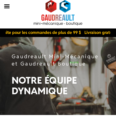
uite pour les commandes de plus de 99 $
Livraison gratuite 
Gaudreault Mini-Mécanique
et Gaudreault Boutique
NOTRE ÉQUIPE
DYNAMIQUE