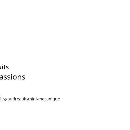
its
passions