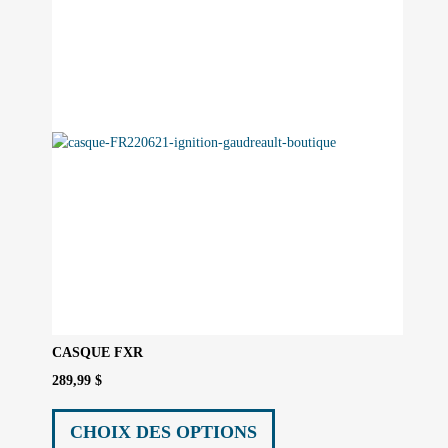
peuvent
être
choisies
sur
la
page
du
produit
CASQUE FXR
289,99
$
Ce
produit
CHOIX DES OPTIONS
a