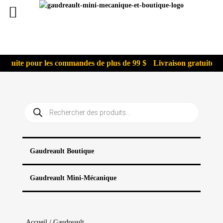
ratuite pour les commandes de plus de 99 $
Livraison gratuite po
Recherche
de
produits
Gaudreault Boutique
Gaudreault Mini-Mécanique
Accueil
/
Gaudreault