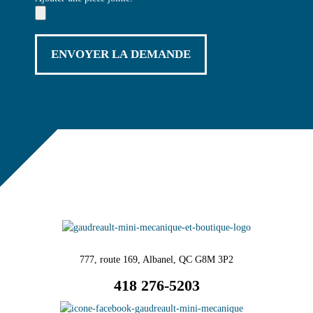
777, route 169, Albanel, QC G8M 3P2
418 276-5203