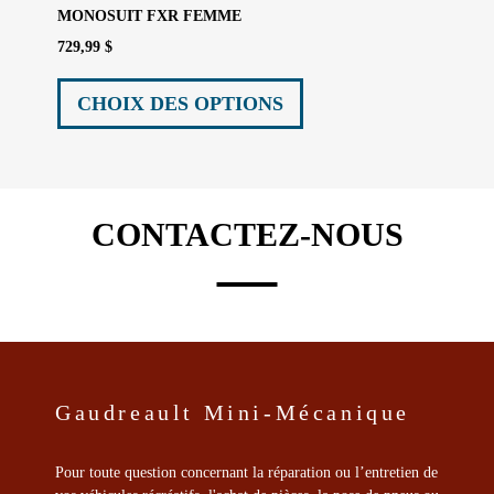
MONOSUIT FXR FEMME
729,99
$
Ce
produit
CHOIX DES OPTIONS
a
plusieurs
variations.
Les
options
CONTACTEZ-NOUS
peuvent
être
choisies
sur
la
page
du
produit
Gaudreault Mini-Mécanique
Pour toute question concernant la réparation ou l’entretien de