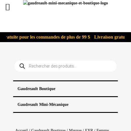
gratuite pour les commandes de plus de 99 $
Livraison gratuite p
Recherche
de
produits
Gaudreault Boutique
Gaudreault Mini-Mécanique
Accueil
/
Gaudreault Boutique
/
Marque
/
FXR
/ Femme