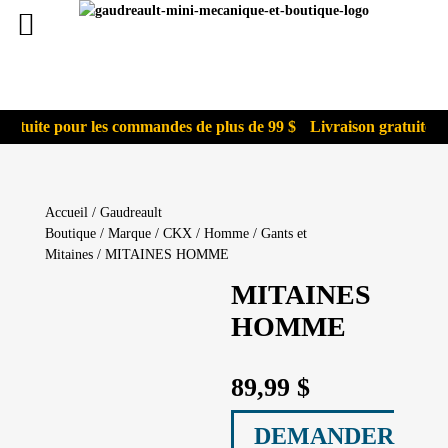
ratuite pour les commandes de plus de 99 $
Livraison gratuite p
Accueil
/
Gaudreault
Boutique
/
Marque
/
CKX
/
Homme
/
Gants et
Mitaines
/ MITAINES HOMME
MITAINES
HOMME
89,99
$
DEMANDER