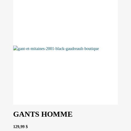
options
peuvent
être
choisies
sur
la
page
du
produit
GANTS HOMME
129,99
$