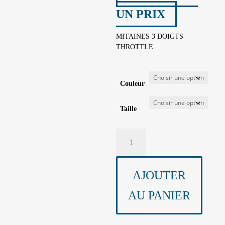
UN PRIX
MITAINES 3 DOIGTS
THROTTLE
Couleur
Taille
quantité
de
MITAINES
HOMME
AJOUTER
AU PANIER