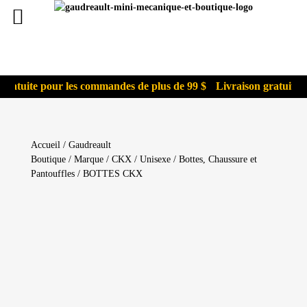
gratuite pour les commandes de plus de 99 $
Livraison gratuite p
Accueil
/
Gaudreault
Boutique
/
Marque
/
CKX
/
Unisexe
/
Bottes, Chaussure et
Pantouffles
/ BOTTES CKX