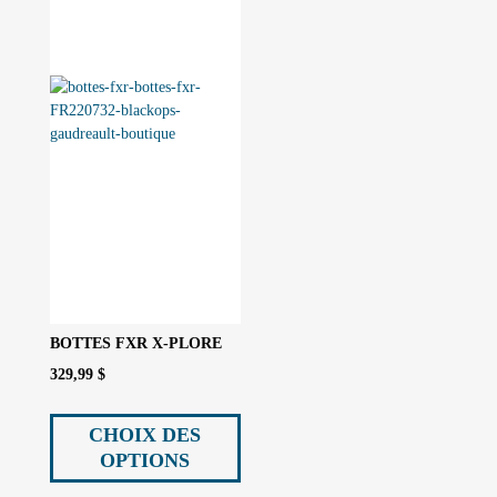
sur
sur
la
la
page
page
du
du
produit
produit
BOTTES FXR X-PLORE
329,99
$
Ce
produit
CHOIX DES
a
OPTIONS
plusieurs