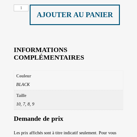
quantité
AJOUTER AU PANIER
de
BOTTES
CKX
INFORMATIONS
COMPLÉMENTAIRES
Couleur
BLACK
Taille
10, 7, 8, 9
Demande de prix
Les prix affichés sont à titre indicatif seulement. Pour vous