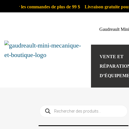
e pour les commandes de plus de 99 $
Livraison gratuite pour les
Gaudreault Min
VENTE ET
RÉPARATIO
D’ÉQUIPEM
Recherche
de
produits