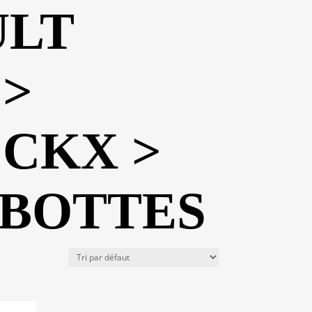
ULT
 >
 CKX >
 BOTTES