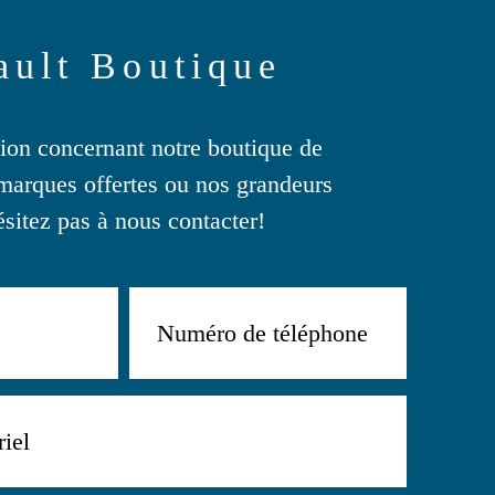
produit
ault Boutique
tion concernant notre boutique de
marques offertes ou nos grandeurs
ésitez pas à nous contacter!