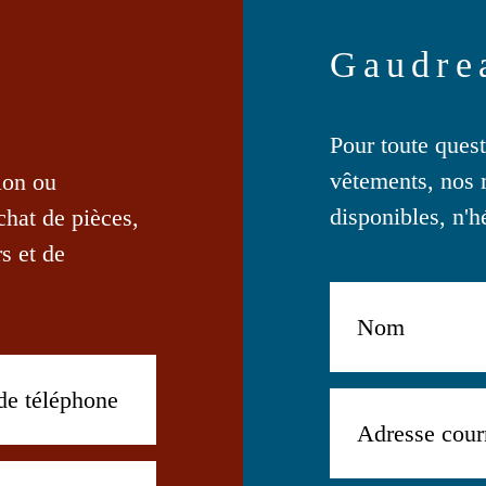
produit
Gaudre
Pour toute ques
vêtements, nos 
ion ou
disponibles, n'h
achat de pièces,
s et de