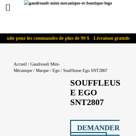
ratuite pour les commandes de plus de 99 $
Livraison gratuite p
Accueil
/
Gaudreault Mini-
Mécanique
/
Marque
/
Ego
/ Souffleuse Ego SNT2807
SOUFFLEUS
E EGO
SNT2807
DEMANDER