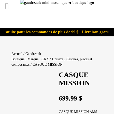
gratuite pour les commandes de plus de 99 $
Livraison gratuite p
Accueil
/
Gaudreault
Boutique
/
Marque
/
CKX
/
Unisexe
/
Casques, pièces et
composantes
/ CASQUE MISSION
CASQUE
MISSION
699,99
$
CASQUE MISSION AMS