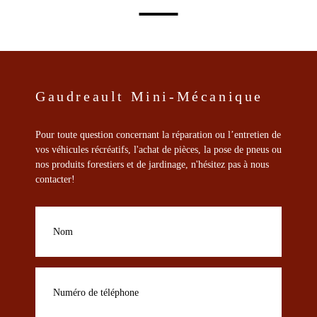
choisies
sur
la
page
du
produit
Gaudreault Mini-Mécanique
Pour toute question concernant la réparation ou l’entretien de
vos véhicules récréatifs, l'achat de pièces, la pose de pneus ou
nos produits forestiers et de jardinage, n'hésitez pas à nous
contacter!