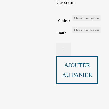
VDE SOLID
Couleur
Taille
quantité
de
CASQUE
MISSION
AJOUTER
AU PANIER