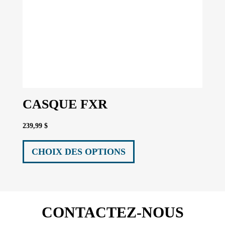
CASQUE FXR
239,99
$
Ce
produit
CHOIX DES OPTIONS
a
plusieurs
variations.
Les
options
CONTACTEZ-NOUS
peuvent
être