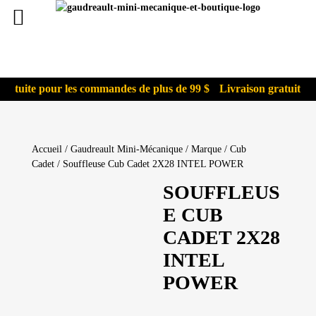
ratuite pour les commandes de plus de 99 $
Livraison gratuite p
Accueil
/
Gaudreault Mini-Mécanique
/
Marque
/
Cub
Cadet
/ Souffleuse Cub Cadet 2X28 INTEL POWER
SOUFFLEUS
E CUB
CADET 2X28
INTEL
POWER