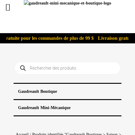
 gratuite pour les commandes de plus de 99 $
Livraison gratuite 
Recherche
de
produits
Gaudreault Boutique
Gaudreault Mini-Mécanique
Accueil
/ Produits identifiés “Gaudreault Boutique > Saison >