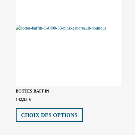
BOTTES BAFFIN
142,95
$
Ce
produit
CHOIX DES OPTIONS
a
plusieurs
variations.