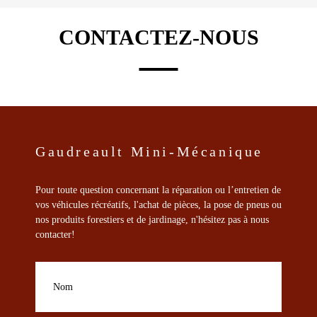
Les
options
CONTACTEZ-NOUS
peuvent
être
choisies
sur
la
page
du
produit
Gaudreault Mini-Mécanique
Pour toute question concernant la réparation ou l’entretien de
vos véhicules récréatifs, l'achat de pièces, la pose de pneus ou
nos produits forestiers et de jardinage, n'hésitez pas à nous
contacter!