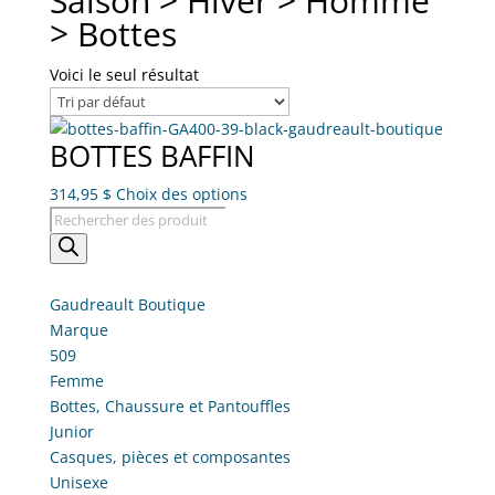
Saison > Hiver > Homme
> Bottes
Voici le seul résultat
BOTTES BAFFIN
Ce
314,95
$
Choix des options
Recherche
produit
de
a
produits
plusieurs
variations.
Gaudreault Boutique
Les
Marque
options
509
peuvent
Femme
être
Bottes, Chaussure et Pantouffles
choisies
Junior
sur
Casques, pièces et composantes
la
Unisexe