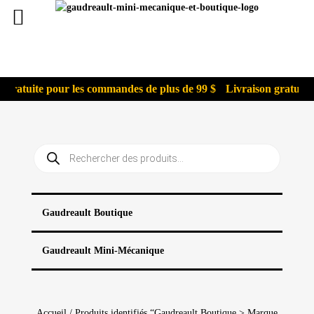
gratuite pour les commandes de plus de 99 $
Livraison gratuite 
Recherche
de
produits
Gaudreault Boutique
Gaudreault Mini-Mécanique
Accueil
/ Produits identifiés “Gaudreault Boutique > Marque