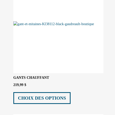
GANTS CHAUFFANT
219,99
$
Ce
produit
CHOIX DES OPTIONS
a
plusieurs
variations.