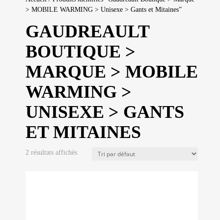
> MOBILE WARMING > Unisexe > Gants et Mitaines”
GAUDREAULT
BOUTIQUE >
MARQUE > MOBILE
WARMING >
UNISEXE > GANTS
ET MITAINES
2 résultats affichés