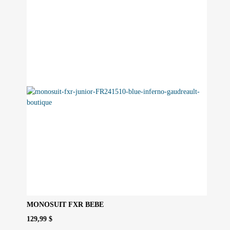
Les
options
peuvent
être
choisies
sur
la
page
du
produit
MONOSUIT FXR BEBE
129,99
$
Ce