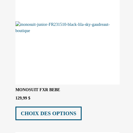
MONOSUIT FXR BEBE
129,99
$
Ce
produit
CHOIX DES OPTIONS
a
plusieurs
variations.