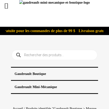
gratuite pour les commandes de plus de 99 $
Livraison gratuite 
Recherche
de
produits
Gaudreault Boutique
Gaudreault Mini-Mécanique
Accueil
/ Produits identifiés “Gaudreault Boutique > Marque