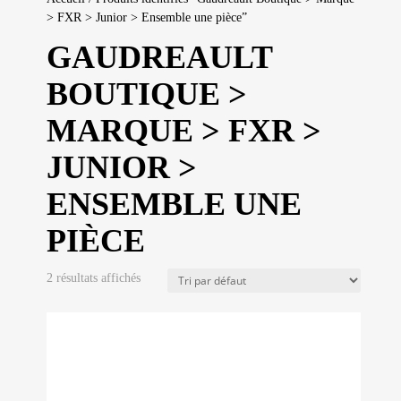
> FXR > Junior > Ensemble une pièce”
GAUDREAULT
BOUTIQUE >
MARQUE > FXR >
JUNIOR >
ENSEMBLE UNE
PIÈCE
2 résultats affichés