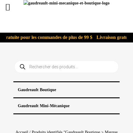
gratuite pour les commandes de plus de 99 $
Livraison gratuite 
Recherche
de
produits
Gaudreault Boutique
Gaudreault Mini-Mécanique
Accueil
/ Produits identifiés “Gaudreault Boutique > Marque