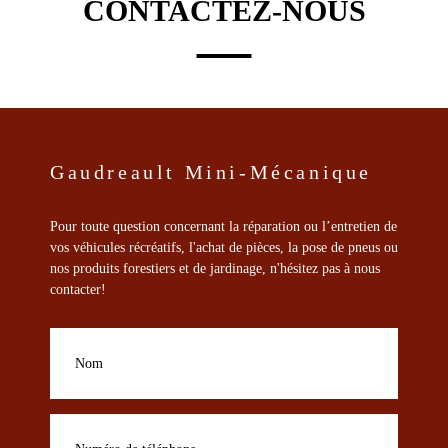
CONTACTEZ-NOUS
peuvent
être
choisies
sur
la
page
du
produit
Gaudreault Mini-Mécanique
Pour toute question concernant la réparation ou l’entretien de
vos véhicules récréatifs, l'achat de pièces, la pose de pneus ou
nos produits forestiers et de jardinage, n'hésitez pas à nous
contacter!