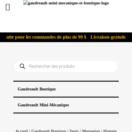
atuite pour les commandes de plus de 99 $
Livraison gratuite po
Recherche
de
produits
Gaudreault Boutique
Gaudreault Mini-Mécanique
Accueil
/
Gaudreault Boutique
/
Sport
/
Motoneige
/ Homme