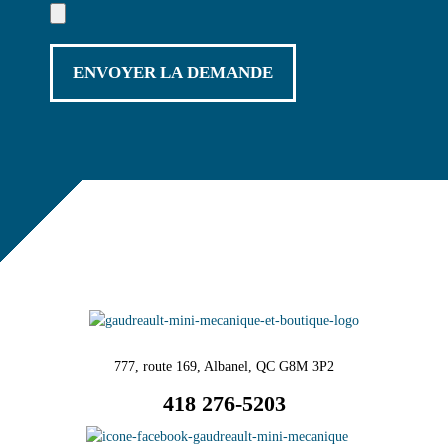
777, route 169, Albanel, QC G8M 3P2
418 276-5203